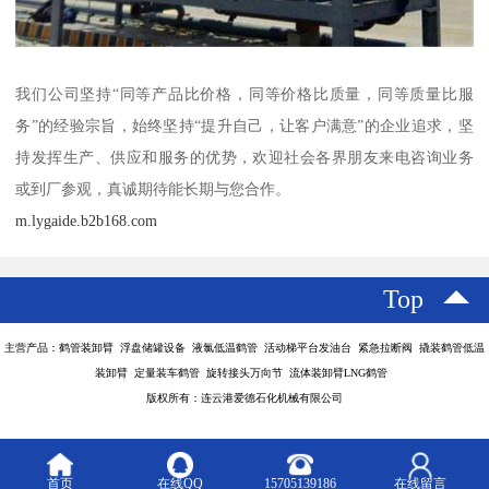
我们公司坚持“同等产品比价格，同等价格比质量，同等质量比服
务”的经验宗旨，始终坚持“提升自己，让客户满意”的企业追求，坚
持发挥生产、供应和服务的优势，欢迎社会各界朋友来电咨询业务
或到厂参观，真诚期待能长期与您合作。
m.lygaide.b2b168.com
Top
主营产品：鹤管装卸臂 浮盘储罐设备 液氯低温鹤管 活动梯平台发油台 紧急拉断阀 撬装鹤管低温
装卸臂 定量装车鹤管 旋转接头万向节 流体装卸臂LNG鹤管
版权所有：连云港爱德石化机械有限公司
首页
在线QQ
15705139186
在线留言