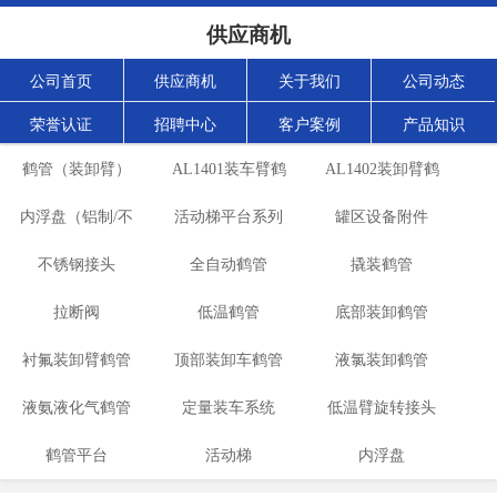
供应商机
公司首页
供应商机
关于我们
公司动态
荣誉认证
招聘中心
客户案例
产品知识
鹤管（装卸臂）
AL1401装车臂鹤
AL1402装卸臂鹤
内浮盘（铝制/不
活动梯平台系列
管
罐区设备附件
管
不锈钢接头
锈钢）
全自动鹤管
撬装鹤管
拉断阀
低温鹤管
底部装卸鹤管
衬氟装卸臂鹤管
顶部装卸车鹤管
液氯装卸鹤管
液氨液化气鹤管
盐酸装卸臂
定量装车系统
低温臂旋转接头
鹤管平台
活动梯
内浮盘