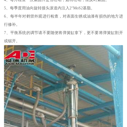
5、每季度用油向旋转接头滚道内注入2“MoS2基脂。
6、每半年对鹤管外观进行检查，对表面生锈或油漆有损伤的地方进
行修补。
7、平衡系统的调节请不要随便将弹簧缸拿下，更不要将弹簧缸割开
或锯开。