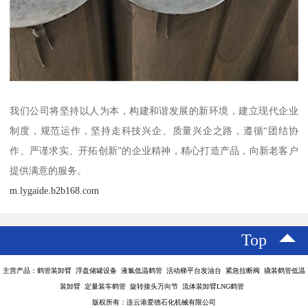
我们公司将坚持以人为本，构建和谐发展的新环境，建立现代企业
制度，规范运作，坚持走科技兴企、质量兴企之路，遵循“团结协
作、严谨求实、开拓创新”的企业精神，精心打造产品，向新老客户
提供满意的服务。
m.lygaide.b2b168.com
Top
主营产品：鹤管装卸臂 浮盘储罐设备 液氯低温鹤管 活动梯平台发油台 紧急拉断阀 撬装鹤管低温
装卸臂 定量装车鹤管 旋转接头万向节 流体装卸臂LNG鹤管
版权所有：连云港爱德石化机械有限公司