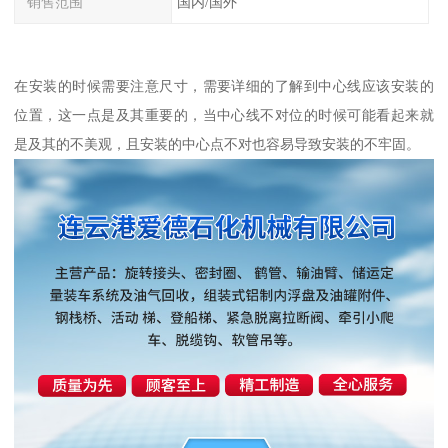
销售范围
国内/国外
在安装的时候需要注意尺寸，需要详细的了解到中心线应该安装的
位置，这一点是及其重要的，当中心线不对位的时候可能看起来就
是及其的不美观，且安装的中心点不对也容易导致安装的不牢固。