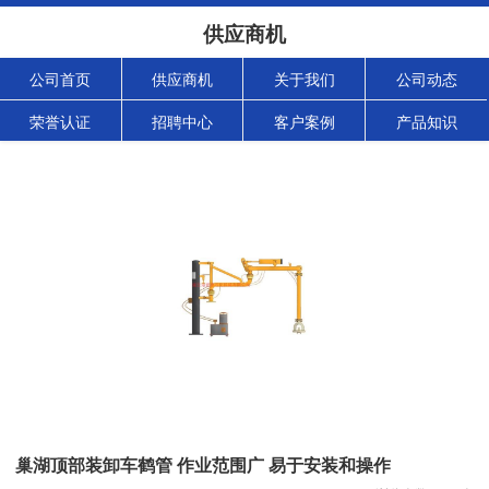
供应商机
公司首页
供应商机
关于我们
公司动态
荣誉认证
招聘中心
客户案例
产品知识
巢湖顶部装卸车鹤管 作业范围广 易于安装和操作