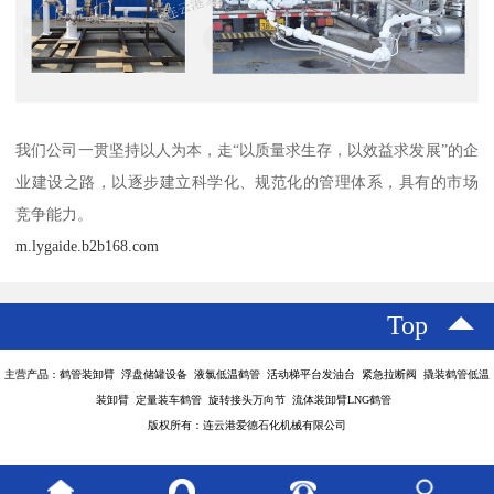
我们公司一贯坚持以人为本，走“以质量求生存，以效益求发展”的企
业建设之路，以逐步建立科学化、规范化的管理体系，具有的市场
竞争能力。
m.lygaide.b2b168.com
Top
主营产品：鹤管装卸臂 浮盘储罐设备 液氯低温鹤管 活动梯平台发油台 紧急拉断阀 撬装鹤管低温
装卸臂 定量装车鹤管 旋转接头万向节 流体装卸臂LNG鹤管
版权所有：连云港爱德石化机械有限公司