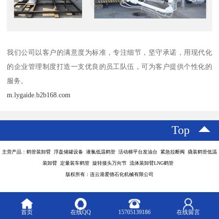
我们公司以客户的满意度为标准，专注细节，坚守承诺，用现代化
的企业管理制度打造一支优良的员工队伍，可为客户提供个性化的
服务。
m.lygaide.b2b168.com
Top
主营产品：鹤管装卸臂 浮盘储罐设备 液氯低温鹤管 活动梯平台发油台 紧急拉断阀 撬装鹤管低温
装卸臂 定量装车鹤管 旋转接头万向节 流体装卸臂LNG鹤管
版权所有：连云港爱德石化机械有限公司
首页
在线QQ
15705139186
在线留言