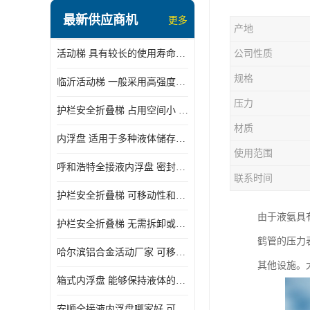
顶部装卸车鹤管
最新供应商机
更多
产地
液氯装卸鹤管
活动梯 具有较长的使用寿命和耐用性 一般采用高强度材料制造
公司性质
液氨液化气鹤管
规格
临沂活动梯 一般采用高强度材料制造 可以用于多种不同的任务
定量装车系统
压力
护栏安全折叠梯 占用空间小 方便存放和搬运
低温臂旋转接头
材质
内浮盘 适用于多种液体储存和运输 能够降低运输成本和维护成本
鹤管平台
使用范围
呼和浩特全接液内浮盘 密封性能好 有效保护液体质量
活动梯
联系时间
护栏安全折叠梯 可移动性和安全性较高 占用空间小
内浮盘
由于液氨具
护栏安全折叠梯 无需拆卸或重新安装 占用空间小
鹤管的压力
哈尔滨铝合金活动厂家 可移动性和安全性较高 占用空间小
其他设施。
箱式内浮盘 能够保持液体的密闭状态 适用于多种液体储存和运输
安顺全接液内浮盘哪家好 可以自动上下浮动 密封性能好