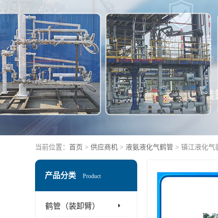
当前位置：
首页
>
供应商机
>
液氨液化气鹤管
> 镇江液化
产品分类
Product
鹤管（装卸臂）