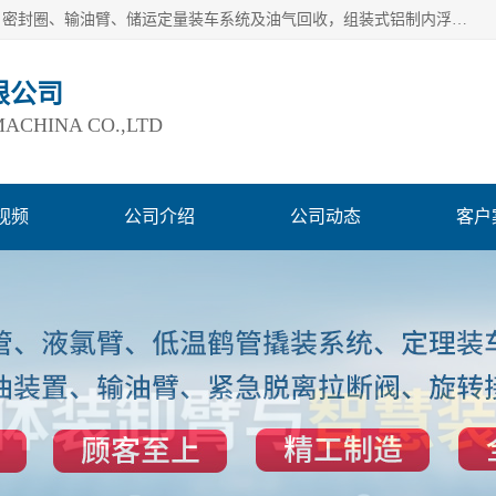
连云港爱德石化机械有限公司主要产品有：鹤管、旋转接头、密封圈、输油臂、储运定量装车系统及油气回收，组装式铝制内浮盘及油罐附件、钢结构栈桥/平台、活动梯、紧急脱离拉断阀等。完备的制造和检测手段以及高素质的员工确保了产品的质量。
限公司
ACHINA CO.,LTD
视频
公司介绍
公司动态
客户