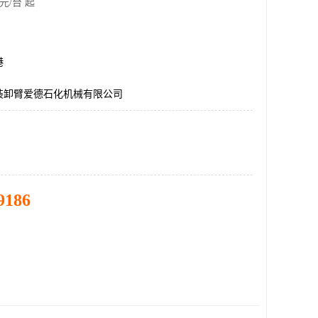
元/台 起
港
装卸臂爱德石化机械有限公司
9186