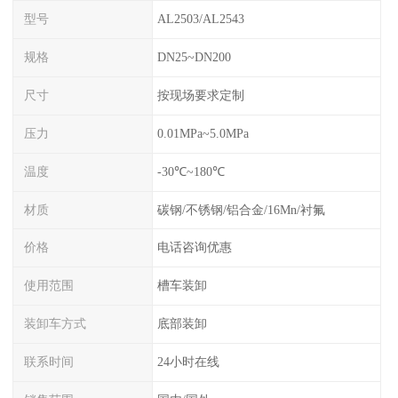
型号
AL2503/AL2543
规格
DN25~DN200
尺寸
按现场要求定制
压力
0.01MPa~5.0MPa
温度
-30℃~180℃
材质
碳钢/不锈钢/铝合金/16Mn/衬氟
价格
电话咨询优惠
使用范围
槽车装卸
装卸车方式
底部装卸
联系时间
24小时在线