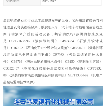
销售范围
国内/国外
装卸鹤管是石化行业流体装卸过程中的设备。它采用旋转接头与刚
性管道及弯头连接起来，以实现火车、汽车槽车与栈桥储运管线之
间传输液体介质的活动设备，鹤管的执行/参照的标准及规
范 HG/T21608-96 《液体装卸臂》 GB/74-84 《石油库设计规
范》 G160-92 《石油化工企业设计防火规范》GB383601 《爆炸性环
境用防爆电器设备通用要求》GB7932 《气动系统通用技术条
件》 GB3766 《液压系统通用技术条件》 GB150 《钢制压力容器》
GB3323-87 《钢熔化焊接接头射线照相和除锈等级》GB/T8932-
88 《涂装前钢材表面锈蚀等级和除锈等级》GB/T13384-92 《机电产
品包装通用技术条件》