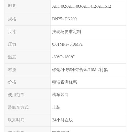
型号
AL1402/AL1403/AL1412/AL1512
规格
DN25~DN200
尺寸
按现场要求定制
压力
0.01MPa~5.0MPa
温度
-30℃~180℃
材质
碳钢/不锈钢/铝合金/16Mn/衬氟
价格
电话咨询优惠
使用范围
槽车装卸
装卸车方式
上装
联系时间
24小时在线