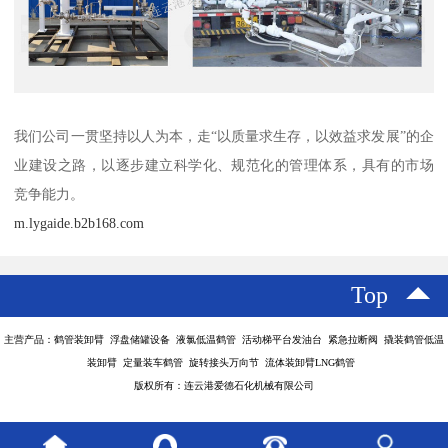
我们公司一贯坚持以人为本，走“以质量求生存，以效益求发展”的企
业建设之路，以逐步建立科学化、规范化的管理体系，具有的市场
竞争能力。
m.lygaide.b2b168.com
Top
主营产品：鹤管装卸臂 浮盘储罐设备 液氯低温鹤管 活动梯平台发油台 紧急拉断阀 撬装鹤管低温
装卸臂 定量装车鹤管 旋转接头万向节 流体装卸臂LNG鹤管
版权所有：连云港爱德石化机械有限公司