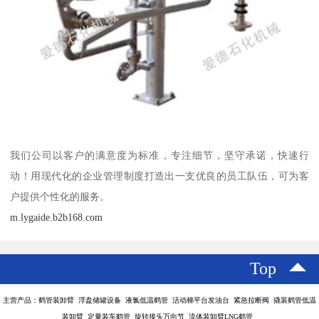
我们公司以客户的满意度为标准，专注细节，坚守承诺，快速行
动！用现代化的企业管理制度打造出一支优良的员工队伍，可为客
户提供个性化的服务。
m.lygaide.b2b168.com
Top
主营产品：鹤管装卸臂 浮盘储罐设备 液氯低温鹤管 活动梯平台发油台 紧急拉断阀 撬装鹤管低温
装卸臂 定量装车鹤管 旋转接头万向节 流体装卸臂LNG鹤管