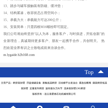
13、踏步与罐车接触装有防碰、缓冲垫；
14、结构紧凑，收容状态占用空间小；
15、承载力大：承载能力可达200公斤；
16、安装简单：只需四根M16螺栓即可固定。
我们公司将始终坚持“以人为本，服务客户，与时俱进，开拓创新”的
全新理念，真诚期待更多客户、朋友一起携手合作，共创明天。 热
烈欢迎业界有识之士致电或前来洽谈合作。
m.lygaide.b2b168.com
Top
主营产品：鹤管装卸臂 浮盘储罐设备 液氯低温鹤管 活动梯平台发油台 紧急拉断阀 撬装鹤管低温
装卸臂 定量装车鹤管 旋转接头万向节 流体装卸臂LNG鹤管
版权所有：连云港爱德石化机械有限公司