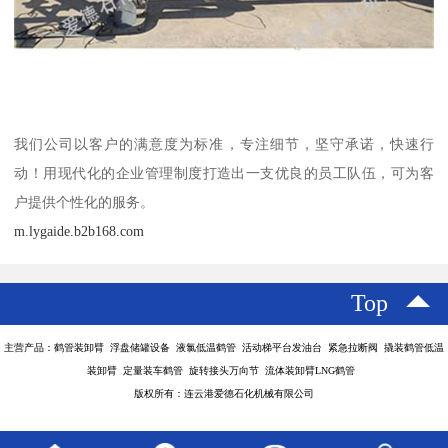
我们公司以客户的满意度为标准，专注细节，坚守承诺，快速行
动！用现代化的企业管理制度打造出一支优良的员工队伍，可为客
户提供个性化的服务。
m.lygaide.b2b168.com
Top
主营产品：鹤管装卸臂 浮盘储罐设备 液氯低温鹤管 活动梯平台发油台 紧急拉断阀 撬装鹤管低温
装卸臂 定量装车鹤管 旋转接头万向节 流体装卸臂LNG鹤管
版权所有：连云港爱德石化机械有限公司