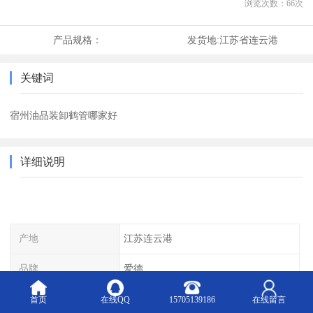
浏览次数：
66
次
产品规格：
发货地:
江苏省连云港
关键词
宿州油品装卸鹤管哪家好
详细说明
产地
江苏连云港
品牌
爱德
公司性质
生产厂家
首页
在线QQ
15705139186
在线留言