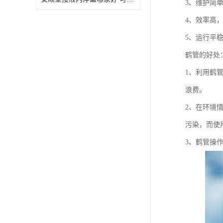
3、维护简
4、效率高
5、运行平
鹤管的好处
1、利用鹤
浪费。
2、在环境
污染，而使
3、鹤管操