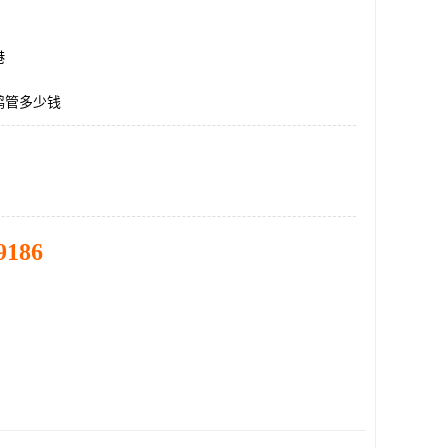
港
鹤管多少钱
9186