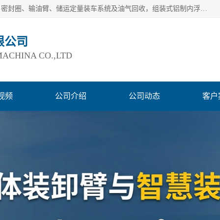
连云港爱德石化机械有限公司主要产品有：鹤管、旋转接头、密封圈、输油臂、储运定量装车系统及油气回收，组装式铝制内浮盘及油罐附件、钢结构栈桥/平台、活动梯、紧急脱离拉断阀等。完备的制造和检测手段以及高素质的员工确保了产品的质量。
限公司
ACHINA CO.,LTD
视频
公司介绍
公司动态
客户