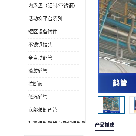
内浮盘（铝制/不锈钢）
活动梯平台系列
罐区设备附件
不锈钢接头
全自动鹤管
撬装鹤管
拉断阀
低温鹤管
底部装卸鹤管
衬氟装卸臂鹤管盐酸装卸臂
产品描述