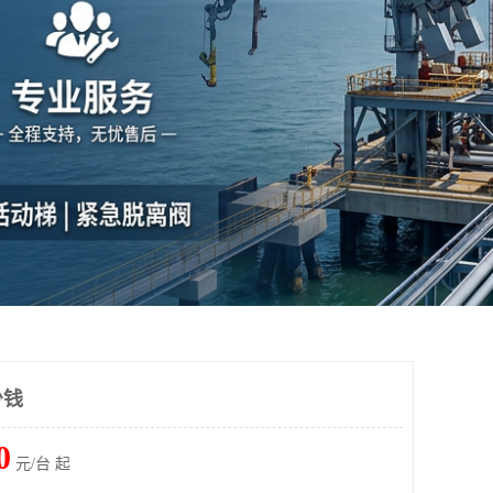
少钱
0
元/台 起