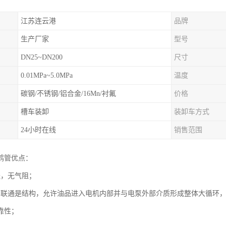
江苏连云港
品牌
生产厂家
型号
DN25~DN200
尺寸
0.01MPa~5.0MPa
温度
碳钢/不锈钢/铝合金/16Mn/衬氟
价格
槽车装卸
装卸车方式
24小时在线
销售范围
鹤管优点：
送，无气阻；
用联通是结构，允许油品进入电机内部并与电泵外部介质形成整体大循环
靠性；