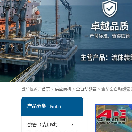
当前位置：
首页
>
供应商机
>
全自动鹤管
> 金华全自动鹤管
产品分类
Product
鹤管（装卸臂）