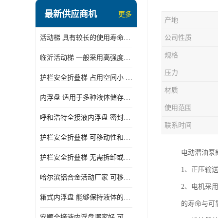
顶部装卸车鹤管
最新供应商机
更多
产地
液氯装卸鹤管
活动梯 具有较长的使用寿命和耐用性 一般采用高强度材料制造
公司性质
液氨液化气鹤管
规格
临沂活动梯 一般采用高强度材料制造 可以用于多种不同的任务
定量装车系统
压力
护栏安全折叠梯 占用空间小 方便存放和搬运
低温臂旋转接头
材质
内浮盘 适用于多种液体储存和运输 能够降低运输成本和维护成本
鹤管平台
使用范围
呼和浩特全接液内浮盘 密封性能好 有效保护液体质量
活动梯
联系时间
护栏安全折叠梯 可移动性和安全性较高 占用空间小
内浮盘
电动潜油泵
护栏安全折叠梯 无需拆卸或重新安装 占用空间小
1、正压输
哈尔滨铝合金活动厂家 可移动性和安全性较高 占用空间小
2、电机采
箱式内浮盘 能够保持液体的密闭状态 适用于多种液体储存和运输
的寿命与可
安顺全接液内浮盘哪家好 可以自动上下浮动 密封性能好