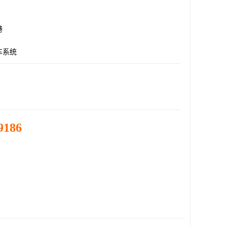
港
车系统
9186