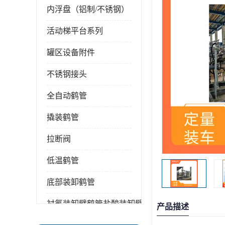
内浮盘（铝制/不锈钢）
活动梯平台系列
罐区设备附件
不锈钢接头
全自动鹤管
撬装鹤管
拉断阀
低温鹤管
底部装卸鹤管
衬氟装卸臂鹤管盐酸装卸臂
产品描述