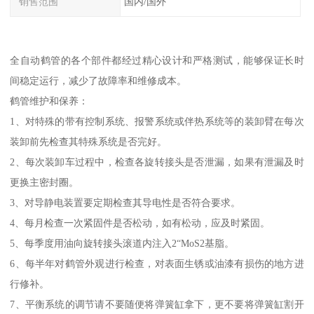
销售范围
国内/国外
全自动鹤管的各个部件都经过精心设计和严格测试，能够保证长时
间稳定运行，减少了故障率和维修成本。
鹤管维护和保养：
1、对特殊的带有控制系统、报警系统或伴热系统等的装卸臂在每次
装卸前先检查其特殊系统是否完好。
2、每次装卸车过程中，检查各旋转接头是否泄漏，如果有泄漏及时
更换主密封圈。
3、对导静电装置要定期检查其导电性是否符合要求。
4、每月检查一次紧固件是否松动，如有松动，应及时紧固。
5、每季度用油向旋转接头滚道内注入2“MoS2基脂。
6、每半年对鹤管外观进行检查，对表面生锈或油漆有损伤的地方进
行修补。
7、平衡系统的调节请不要随便将弹簧缸拿下，更不要将弹簧缸割开