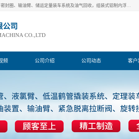
连云港爱德石化机械有限公司主要产品有：鹤管、旋转接头、密封圈、输油臂、储运定量装车系统及油气回收，组装式铝制内浮盘及油罐附件、钢结构栈桥/平台、活动梯、紧急脱离拉断阀等。完备的制造和检测手段以及高素质的员工确保了产品的质量。
限公司
ACHINA CO.,LTD
视频
公司介绍
公司动态
客户