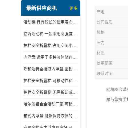
顶部装卸车鹤管
最新供应商机
更多
产地
液氯装卸鹤管
活动梯 具有较长的使用寿命和耐用性 一般采用高强度材料制造
公司性质
液氨液化气鹤管
规格
临沂活动梯 一般采用高强度材料制造 可以用于多种不同的任务
定量装车系统
压力
护栏安全折叠梯 占用空间小 方便存放和搬运
低温臂旋转接头
材质
内浮盘 适用于多种液体储存和运输 能够降低运输成本和维护成本
鹤管平台
使用范围
呼和浩特全接液内浮盘 密封性能好 有效保护液体质量
活动梯
联系时间
护栏安全折叠梯 可移动性和安全性较高 占用空间小
内浮盘
励精图治谋
护栏安全折叠梯 无需拆卸或重新安装 占用空间小
愿与您携手
哈尔滨铝合金活动厂家 可移动性和安全性较高 占用空间小
箱式内浮盘 能够保持液体的密闭状态 适用于多种液体储存和运输
安顺全接液内浮盘哪家好 可以自动上下浮动 密封性能好