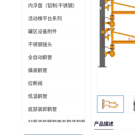
内浮盘（铝制/不锈钢）
活动梯平台系列
罐区设备附件
不锈钢接头
全自动鹤管
撬装鹤管
拉断阀
低温鹤管
底部装卸鹤管
衬氟装卸臂鹤管盐酸装卸臂
产品描述