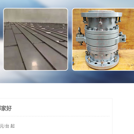
哪家好
元/台 起