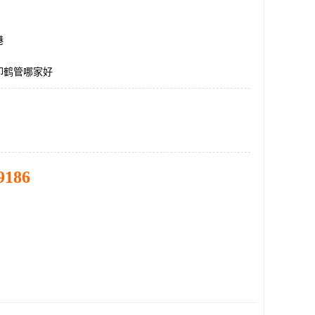
港
卸鹤管哪家好
9186