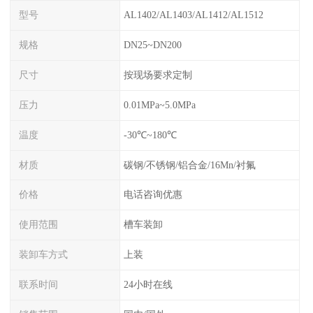
型号
AL1402/AL1403/AL1412/AL1512
规格
DN25~DN200
尺寸
按现场要求定制
压力
0.01MPa~5.0MPa
温度
-30℃~180℃
材质
碳钢/不锈钢/铝合金/16Mn/衬氟
价格
电话咨询优惠
使用范围
槽车装卸
装卸车方式
上装
联系时间
24小时在线