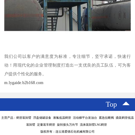
我们公司以客户的满意度为标准，专注细节，坚守承诺，快速行
动！用现代化的企业管理制度打造出一支优良的员工队伍，可为客
户提供个性化的服务。
m.lygaide.b2b168.com
Top
主营产品：鹤管装卸臂 浮盘储罐设备 液氯低温鹤管 活动梯平台发油台 紧急拉断阀 撬装鹤管低温
装卸臂 定量装车鹤管 旋转接头万向节 流体装卸臂LNG鹤管
版权所有：连云港爱德石化机械有限公司