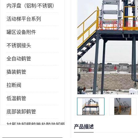
内浮盘（铝制/不锈钢）
活动梯平台系列
罐区设备附件
不锈钢接头
全自动鹤管
撬装鹤管
拉断阀
低温鹤管
底部装卸鹤管
衬氟装卸臂鹤管盐酸装卸臂
产品描述