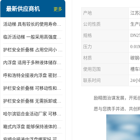
顶部装卸车鹤管
最新供应商机
更多
产地
江苏
液氯装卸鹤管
活动梯 具有较长的使用寿命和耐用性 一般采用高强度材料制造
公司性质
生产
液氨液化气鹤管
规格
DN2
临沂活动梯 一般采用高强度材料制造 可以用于多种不同的任务
定量装车系统
压力
0.01
护栏安全折叠梯 占用空间小 方便存放和搬运
低温臂旋转接头
材质
碳钢
内浮盘 适用于多种液体储存和运输 能够降低运输成本和维护成本
鹤管平台
使用范围
槽车
呼和浩特全接液内浮盘 密封性能好 有效保护液体质量
活动梯
联系时间
24
护栏安全折叠梯 可移动性和安全性较高 占用空间小
内浮盘
励精图治谋发展，开拓
护栏安全折叠梯 无需拆卸或重新安装 占用空间小
愿与您携手并进、共创
哈尔滨铝合金活动厂家 可移动性和安全性较高 占用空间小
箱式内浮盘 能够保持液体的密闭状态 适用于多种液体储存和运输
安顺全接液内浮盘哪家好 可以自动上下浮动 密封性能好