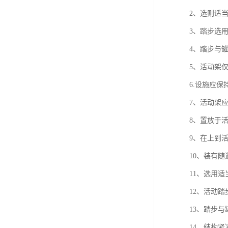
2、选则适
3、踏步选
4、踏步与
5、活动架
6.设施应保
7、活动架
8、置放于
9、在上到
10、装有
11、选用
12、活动
13、踏步
14、结构