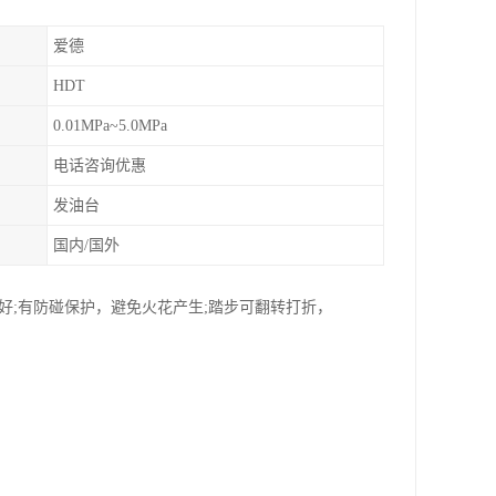
爱德
HDT
0.01MPa~5.0MPa
电话咨询优惠
发油台
国内/国外
好;有防碰保护，避免火花产生;踏步可翻转打折，
。