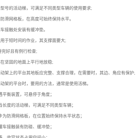
当型号的活动梯，可满足不同类型车辆的使用要求;
用防滑网格板，在高度可始终保持水平。
罐车接触处安装有缓冲垫。
仅用于短时间的作业，其支撑面要大;
持完好且有例行检查;
应在坚固的地面上平行地放稳;
活动架上的平台其地板应完整、支撑合理，在需要时，其边、角应有保护;
活动架的平台时，要用的方法，通常是使用活梯。
随遇平衡装置，可悬停于角度；
适当长度的活动梯，可满足不同类型车辆；
踏步为防滑网格板，在位置始终保持水平状态；
与罐车接触装有防碰、缓冲垫；
紧凑，收容状态占用空间小；