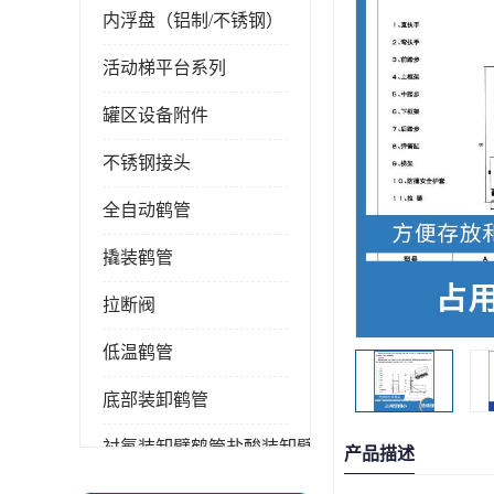
内浮盘（铝制/不锈钢）
活动梯平台系列
罐区设备附件
不锈钢接头
全自动鹤管
撬装鹤管
拉断阀
低温鹤管
底部装卸鹤管
衬氟装卸臂鹤管盐酸装卸臂
产品描述