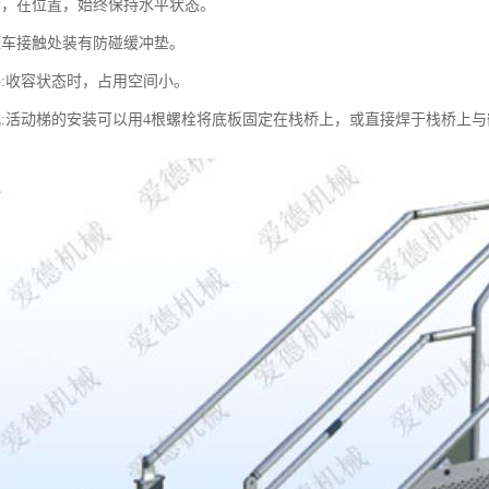
步，在位置，始终保持水平状态。
罐车接触处装有防碰缓冲垫。
凑:收容状态时，占用空间小。
式:活动梯的安装可以用4根螺栓将底板固定在栈桥上，或直接焊于栈桥上