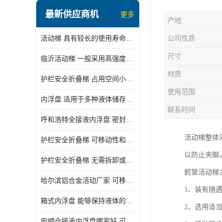
顶部装卸车鹤管
最新供应商机
更多
产地
液氯装卸鹤管
活动梯 具有较长的使用寿命和耐用性 一般采用高强度材料制造
公司性质
液氨液化气鹤管
尺寸
临沂活动梯 一般采用高强度材料制造 可以用于多种不同的任务
定量装车系统
材质
护栏安全折叠梯 占用空间小 方便存放和搬运
低温臂旋转接头
使用范围
内浮盘 适用于多种液体储存和运输 能够降低运输成本和维护成本
鹤管平台
联系时间
呼和浩特全接液内浮盘 密封性能好 有效保护液体质量
活动梯
活动梯整体
护栏安全折叠梯 可移动性和安全性较高 占用空间小
内浮盘
以防止夹脚
护栏安全折叠梯 无需拆卸或重新安装 占用空间小
鹤管活动梯
哈尔滨铝合金活动厂家 可移动性和安全性较高 占用空间小
1、装有随
箱式内浮盘 能够保持液体的密闭状态 适用于多种液体储存和运输
2、选用适
安顺全接液内浮盘哪家好 可以自动上下浮动 密封性能好