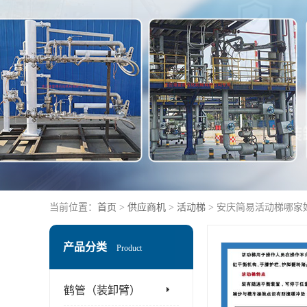
当前位置：
首页
>
供应商机
>
活动梯
> 安庆简易活动梯哪家
产品分类
Product
鹤管（装卸臂）