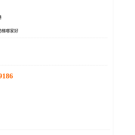
港
动梯哪家好
9186