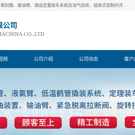
连云港爱德石化机械有限公司主要产品有：鹤管、旋转接头、密封圈、输油臂、储运定量装车系统及油气回收，组装式铝制内浮盘及油罐附件、钢结构栈桥/平台、活动梯、紧急脱离拉断阀等。完备的制造和检测手段以及高素质的员工确保了产品的质量。
限公司
ACHINA CO.,LTD
视频
公司介绍
公司动态
客户