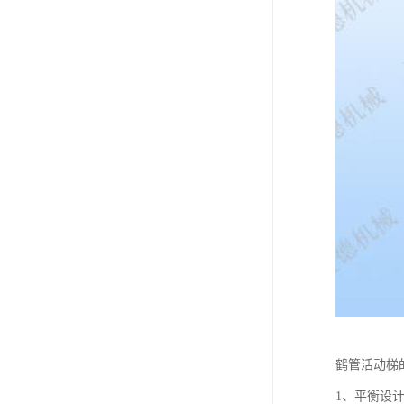
鹤管活动梯
1、平衡设