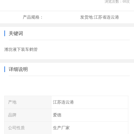
浏览次数：
69
次
产品规格：
发货地:
江苏省连云港
关键词
潍坊液下装车鹤管
详细说明
产地
江苏连云港
品牌
爱德
公司性质
生产厂家