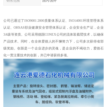
销售范围
国内/国外
公司已通过了ISO9001:2000质量体系认证、ISO14001环境管理体系
认证、OHSAS职业健康安全管理体系认证，企业安全生产证，企业
3A级等资质。公司采用德国CONEX公司的流体装载臂技术，以确保
产品技术。同时，在全体爱德人的不懈努力下，公司多次获得省部
级奖励。创新是一个企业进步的灵魂，是企业的不竭动力，爱德石
化一贯注重技术的创新，并已申请获得多项。