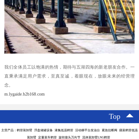
我们全体员工以饱满的热情，期待与五湖四海的新老朋友合作。一
直秉承满足用户需求，至真至诚，着眼现在，放眼未来的经营理
念。
m.lygaide.b2b168.com
Top
主营产品：鹤管装卸臂 浮盘储罐设备 液氯低温鹤管 活动梯平台发油台 紧急拉断阀 撬装鹤管低温
装卸臂 定量装车鹤管 旋转接头万向节 流体装卸臂LNG鹤管