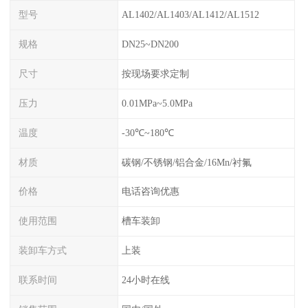
型号
AL1402/AL1403/AL1412/AL1512
规格
DN25~DN200
尺寸
按现场要求定制
压力
0.01MPa~5.0MPa
温度
-30℃~180℃
材质
碳钢/不锈钢/铝合金/16Mn/衬氟
价格
电话咨询优惠
使用范围
槽车装卸
装卸车方式
上装
联系时间
24小时在线