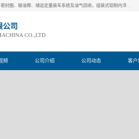
连云港爱德石化机械有限公司主要产品有：鹤管、旋转接头、密封圈、输油臂、储运定量装车系统及油气回收，组装式铝制内浮盘及油罐附件、钢结构栈桥/平台、活动梯、紧急脱离拉断阀等。完备的制造和检测手段以及高素质的员工确保了产品的质量。
限公司
ACHINA CO.,LTD
视频
公司介绍
公司动态
客户