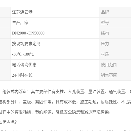
江苏连云港
品牌
生产厂家
型号
DN2000~DN50000
结构
按现场要求定制
压力
-30℃~180℃
材质
电话咨询优惠
使用范围
24小时在线
销售范围
：组装式内浮盘：其主要部件有支柱、人孔装置、量油装置、通气装置、
结构部分）、盖板、紧固件等。具有成本低，施工期短，耐腐蚀性、不占
过程中的挥发耗损，节约能源，降低安全隐患和减少环境污染。
么优点呢？