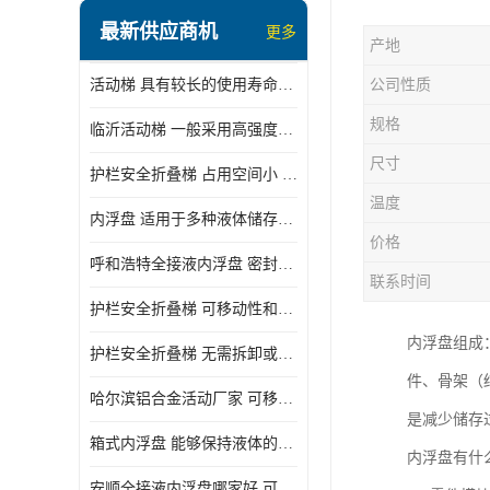
顶部装卸车鹤管
最新供应商机
更多
产地
液氯装卸鹤管
活动梯 具有较长的使用寿命和耐用性 一般采用高强度材料制造
公司性质
液氨液化气鹤管
规格
临沂活动梯 一般采用高强度材料制造 可以用于多种不同的任务
定量装车系统
尺寸
护栏安全折叠梯 占用空间小 方便存放和搬运
低温臂旋转接头
温度
内浮盘 适用于多种液体储存和运输 能够降低运输成本和维护成本
鹤管平台
价格
呼和浩特全接液内浮盘 密封性能好 有效保护液体质量
活动梯
联系时间
护栏安全折叠梯 可移动性和安全性较高 占用空间小
内浮盘
内浮盘组成
护栏安全折叠梯 无需拆卸或重新安装 占用空间小
件、骨架（
哈尔滨铝合金活动厂家 可移动性和安全性较高 占用空间小
是减少储存
箱式内浮盘 能够保持液体的密闭状态 适用于多种液体储存和运输
内浮盘有什
安顺全接液内浮盘哪家好 可以自动上下浮动 密封性能好