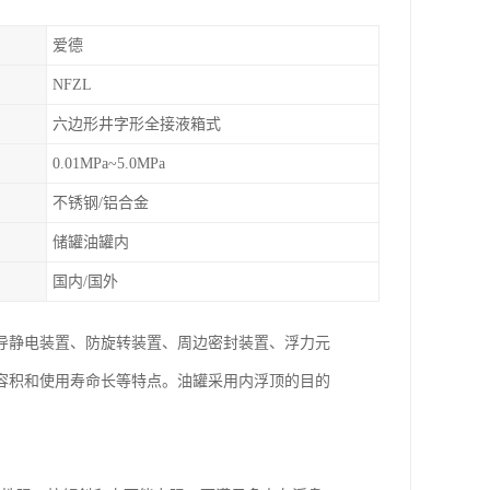
爱德
NFZL
六边形井字形全接液箱式
0.01MPa~5.0MPa
不锈钢/铝合金
储罐油罐内
国内/国外
导静电装置、防旋转装置、周边密封装置、浮力元
容积和使用寿命长等特点。油罐采用内浮顶的目的