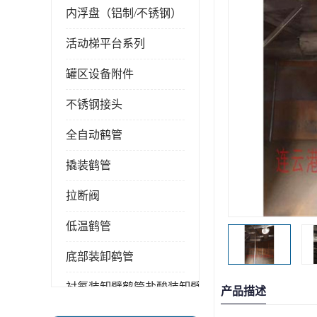
内浮盘（铝制/不锈钢）
活动梯平台系列
罐区设备附件
不锈钢接头
全自动鹤管
撬装鹤管
拉断阀
低温鹤管
底部装卸鹤管
衬氟装卸臂鹤管盐酸装卸臂
产品描述