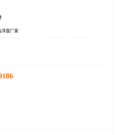
港
内浮盘厂家
9186