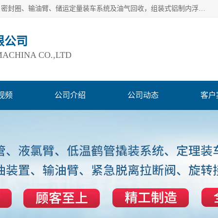
连云港爱德石化机械有限公司主要产品有：鹤管、旋转接头、密封圈、输油臂、储运定量装车系统及油气回收，组装式铝制内浮盘及油罐附件、钢结构栈桥/平台、活动梯、紧急脱离拉断阀等。完备的制造和检测手段以及高素质的员工确保了产品的质量。
限公司
ACHINA CO.,LTD
视频
公司介绍
公司动态
客户