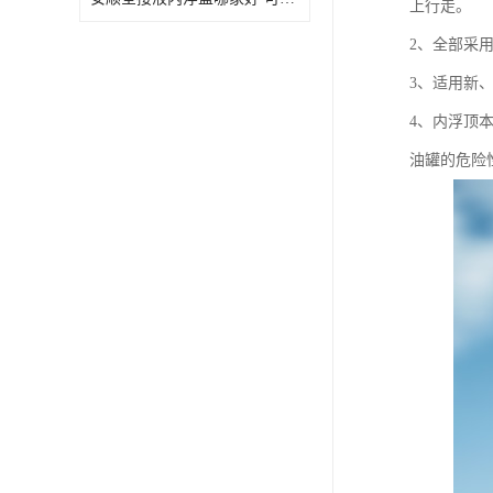
上行走。
2、全部采
3、适用新
4、内浮顶
油罐的危险