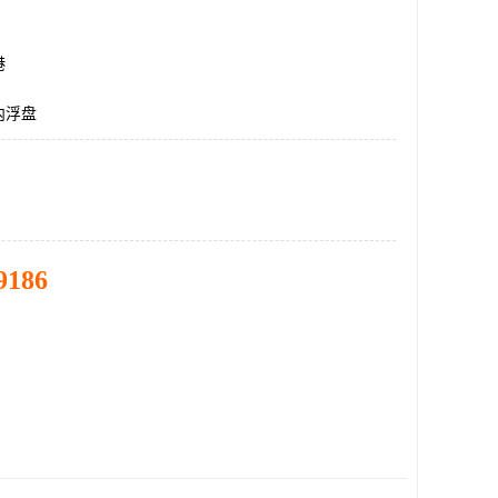
港
内浮盘
9186