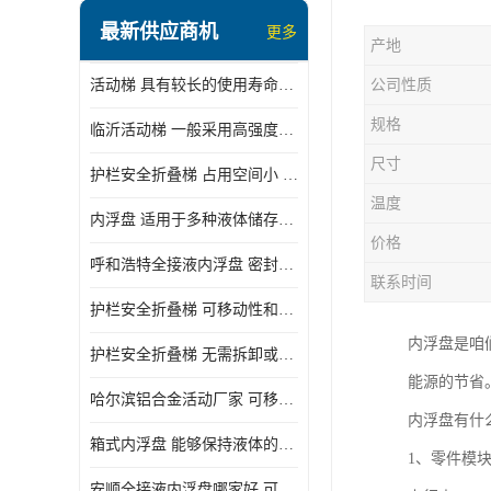
顶部装卸车鹤管
最新供应商机
更多
产地
液氯装卸鹤管
活动梯 具有较长的使用寿命和耐用性 一般采用高强度材料制造
公司性质
液氨液化气鹤管
规格
临沂活动梯 一般采用高强度材料制造 可以用于多种不同的任务
定量装车系统
尺寸
护栏安全折叠梯 占用空间小 方便存放和搬运
低温臂旋转接头
温度
内浮盘 适用于多种液体储存和运输 能够降低运输成本和维护成本
鹤管平台
价格
呼和浩特全接液内浮盘 密封性能好 有效保护液体质量
活动梯
联系时间
护栏安全折叠梯 可移动性和安全性较高 占用空间小
内浮盘
内浮盘是咱
护栏安全折叠梯 无需拆卸或重新安装 占用空间小
能源的节省
哈尔滨铝合金活动厂家 可移动性和安全性较高 占用空间小
内浮盘有什
箱式内浮盘 能够保持液体的密闭状态 适用于多种液体储存和运输
1、零件模
安顺全接液内浮盘哪家好 可以自动上下浮动 密封性能好