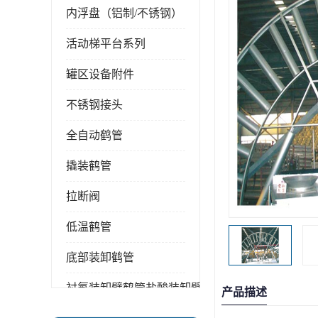
内浮盘（铝制/不锈钢）
活动梯平台系列
罐区设备附件
不锈钢接头
全自动鹤管
撬装鹤管
拉断阀
低温鹤管
底部装卸鹤管
衬氟装卸臂鹤管盐酸装卸臂
产品描述