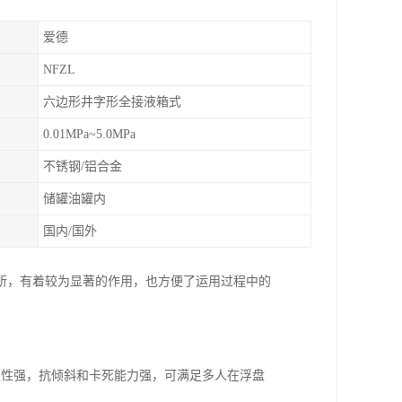
爱德
NFZL
六边形井字形全接液箱式
0.01MPa~5.0MPa
不锈钢/铝合金
储罐油罐内
国内/国外
所，有着较为显著的作用，也方便了运用过程中的
定性强，抗倾斜和卡死能力强，可满足多人在浮盘