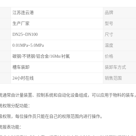
江苏连云港
品牌
生产厂家
型号
DN25~DN100
尺寸
0.01MPa~5.0MPa
温度
碳钢/不锈钢/铝合金/16Mn/衬氟
价格
槽车装卸
装卸车方式
24小时在线
销售范围
统通常由计量装置、控制系统和自动化设备组成，可以应用于物料的装车
统权限分配功能：
级权限，每位操作员只能在自己的权限范围内进行操作。
统报表功能：