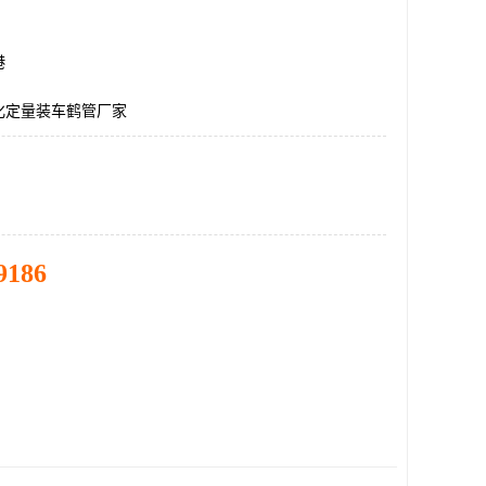
港
化定量装车鹤管厂家
9186