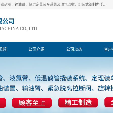
连云港爱德石化机械有限公司主要产品有：鹤管、旋转接头、密封圈、输油臂、储运定量装车系统及油气回收，组装式铝制内浮盘及油罐附件、钢结构栈桥/平台、活动梯、紧急脱离拉断阀等。完备的制造和检测手段以及高素质的员工确保了产品的质量。
限公司
ACHINA CO.,LTD
视频
公司介绍
公司动态
客户