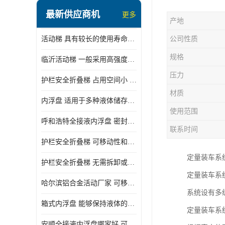
顶部装卸车鹤管
最新供应商机
更多
产地
液氯装卸鹤管
活动梯 具有较长的使用寿命和耐用性 一般采用高强度材料制造
公司性质
液氨液化气鹤管
规格
临沂活动梯 一般采用高强度材料制造 可以用于多种不同的任务
定量装车系统
压力
护栏安全折叠梯 占用空间小 方便存放和搬运
低温臂旋转接头
材质
内浮盘 适用于多种液体储存和运输 能够降低运输成本和维护成本
鹤管平台
使用范围
呼和浩特全接液内浮盘 密封性能好 有效保护液体质量
活动梯
联系时间
护栏安全折叠梯 可移动性和安全性较高 占用空间小
内浮盘
定量装车系
护栏安全折叠梯 无需拆卸或重新安装 占用空间小
定量装车系
哈尔滨铝合金活动厂家 可移动性和安全性较高 占用空间小
系统设有多
箱式内浮盘 能够保持液体的密闭状态 适用于多种液体储存和运输
定量装车系
安顺全接液内浮盘哪家好 可以自动上下浮动 密封性能好