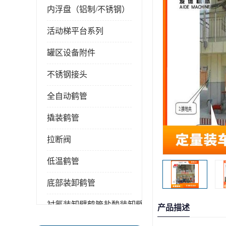
内浮盘（铝制/不锈钢）
活动梯平台系列
罐区设备附件
不锈钢接头
全自动鹤管
撬装鹤管
拉断阀
低温鹤管
底部装卸鹤管
衬氟装卸臂鹤管盐酸装卸臂
产品描述