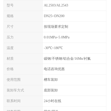
型号
AL2503/AL2543
规格
DN25~DN200
尺寸
按现场要求定制
压力
0.01MPa~5.0MPa
温度
-30℃~180℃
材质
碳钢/不锈钢/铝合金/16Mn/衬氟
价格
电话咨询优惠
使用范围
槽车装卸
装卸车方式
底部装卸
联系时间
24小时在线