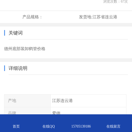
浏览次数：
67
次
产品规格：
发货地:
江苏省连云港
关键词
德州底部装卸鹤管价格
详细说明
产地
江苏连云港
品牌
爱德
公司性质
生产厂家
首页
在线QQ
15705139186
在线留言