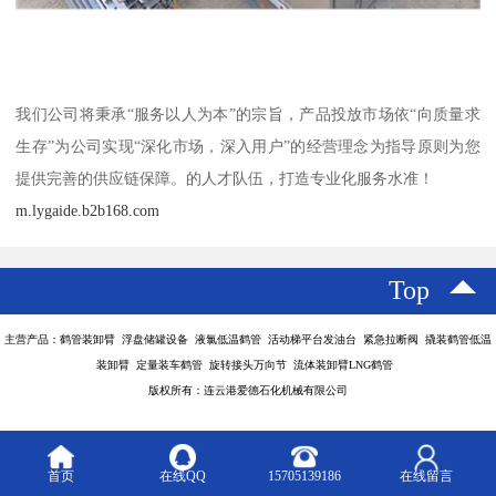
我们公司将秉承“服务以人为本”的宗旨，产品投放市场依“向质量求
生存”为公司实现“深化市场，深入用户”的经营理念为指导原则为您
提供完善的供应链保障。的人才队伍，打造专业化服务水准！
m.lygaide.b2b168.com
Top
主营产品：鹤管装卸臂 浮盘储罐设备 液氯低温鹤管 活动梯平台发油台 紧急拉断阀 撬装鹤管低温
装卸臂 定量装车鹤管 旋转接头万向节 流体装卸臂LNG鹤管
版权所有：连云港爱德石化机械有限公司
首页
在线QQ
15705139186
在线留言