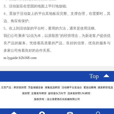
3、活动架应在坚固的地面上平行地放稳;
4、置放于活动架上的平台其地板应完整、支撑合理，在需要时，其
边、角应有保护;
5、在上到活动架的平台时，要用的方法，通常是使用活梯。
我们公司秉承“以信为本，以质取胜”的经营理念，为新老客户提供优
良产品的服务。凭借着高质量的产品、良好的信誉、优良的服务与
多家公司有着良好的合作关系。
m.lygaide.b2b168.com
Top
主营产品：鹤管装卸臂 浮盘储罐设备 液氯低温鹤管 活动梯平台发油台 紧急拉断阀 撬装鹤管低温
装卸臂 定量装车鹤管 旋转接头万向节 流体装卸臂LNG鹤管
版权所有：连云港爱德石化机械有限公司