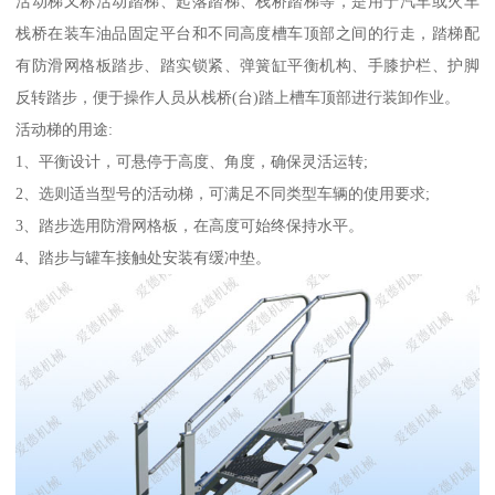
活动梯又称活动踏梯、起落踏梯、栈桥踏梯等，是用于汽车或火车
栈桥在装车油品固定平台和不同高度槽车顶部之间的行走，踏梯配
有防滑网格板踏步、踏实锁紧、弹簧缸平衡机构、手膝护栏、护脚
反转踏步，便于操作人员从栈桥(台)踏上槽车顶部进行装卸作业。
活动梯的用途:
1、平衡设计，可悬停于高度、角度，确保灵活运转;
2、选则适当型号的活动梯，可满足不同类型车辆的使用要求;
3、踏步选用防滑网格板，在高度可始终保持水平。
4、踏步与罐车接触处安装有缓冲垫。