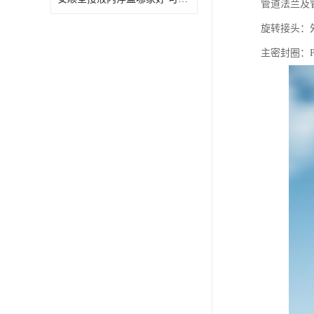
管道法兰及管
旋转接头：外
主密封圈：P