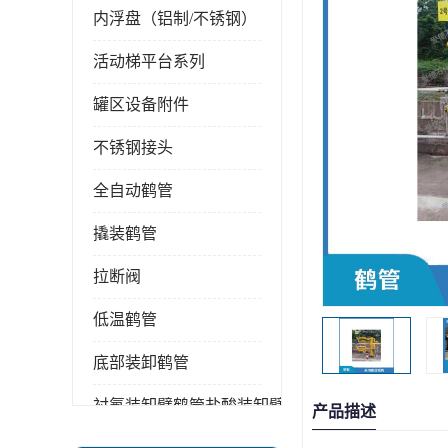
内浮盘（铝制/不锈钢）
活动梯平台系列
罐区设备附件
不锈钢接头
全自动鹤管
撬装鹤管
拉断阀
低温鹤管
底部装卸鹤管
衬氟装卸臂鹤管盐酸装卸臂
产品描述