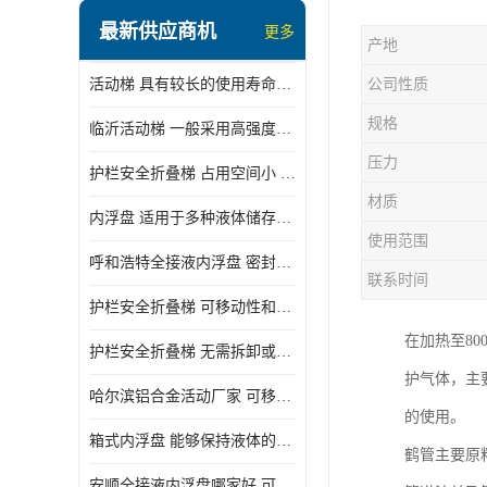
顶部装卸车鹤管
最新供应商机
更多
产地
液氯装卸鹤管
活动梯 具有较长的使用寿命和耐用性 一般采用高强度材料制造
公司性质
液氨液化气鹤管
规格
临沂活动梯 一般采用高强度材料制造 可以用于多种不同的任务
定量装车系统
压力
护栏安全折叠梯 占用空间小 方便存放和搬运
低温臂旋转接头
材质
内浮盘 适用于多种液体储存和运输 能够降低运输成本和维护成本
鹤管平台
使用范围
呼和浩特全接液内浮盘 密封性能好 有效保护液体质量
活动梯
联系时间
护栏安全折叠梯 可移动性和安全性较高 占用空间小
内浮盘
在加热至80
护栏安全折叠梯 无需拆卸或重新安装 占用空间小
护气体，主
哈尔滨铝合金活动厂家 可移动性和安全性较高 占用空间小
的使用。
箱式内浮盘 能够保持液体的密闭状态 适用于多种液体储存和运输
鹤管主要原
安顺全接液内浮盘哪家好 可以自动上下浮动 密封性能好