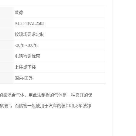
爱德
AL2543/AL2503
按现场要求定制
-30℃~180℃
电话咨询优惠
上装或下装
国内/国外
%N2的氮混合气体，用此法制得的气体是一种良好的保
鹤管”，而鹤管一般使用于汽车的装卸和火车装卸