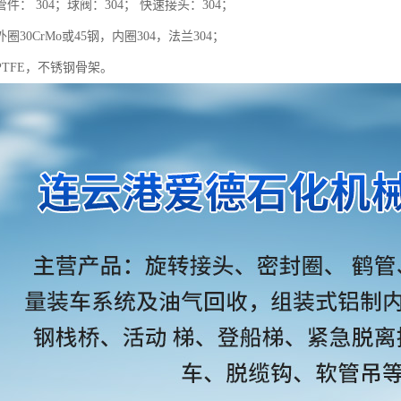
件： 304；球阀：304； 快速接头：304；
圈30CrMo或45钢，内圈304，法兰304；
TFE，不锈钢骨架。