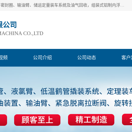
连云港爱德石化机械有限公司主要产品有：鹤管、旋转接头、密封圈、输油臂、储运定量装车系统及油气回收，组装式铝制内浮盘及油罐附件、钢结构栈桥/平台、活动梯、紧急脱离拉断阀等。完备的制造和检测手段以及高素质的员工确保了产品的质量。
限公司
ACHINA CO.,LTD
视频
公司介绍
公司动态
客户