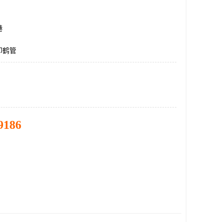
港
卸鹤管
9186