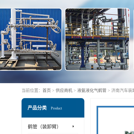
当前位置：
首页
>
供应商机
>
液氨液化气鹤管
> 济南汽车装
产品分类
Product
鹤管（装卸臂）