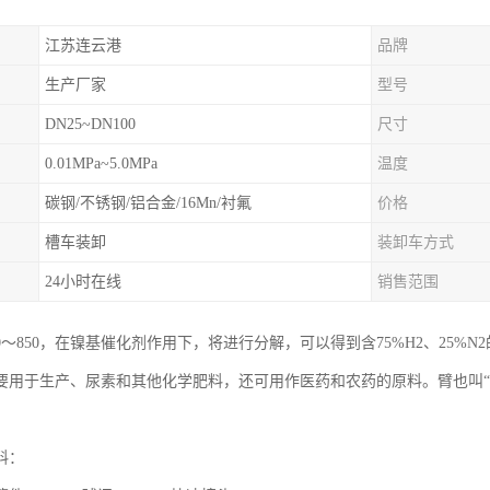
江苏连云港
品牌
生产厂家
型号
DN25~DN100
尺寸
0.01MPa~5.0MPa
温度
碳钢/不锈钢/铝合金/16Mn/衬氟
价格
槽车装卸
装卸车方式
24小时在线
销售范围
0～850，在镍基催化剂作用下，将进行分解，可以得到含75%H2、25
要用于生产、尿素和其他化学肥料，还可用作医药和农药的原料。臂也叫“
料：