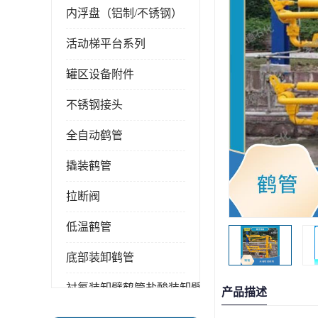
内浮盘（铝制/不锈钢）
活动梯平台系列
罐区设备附件
不锈钢接头
全自动鹤管
撬装鹤管
拉断阀
低温鹤管
底部装卸鹤管
衬氟装卸臂鹤管盐酸装卸臂
产品描述