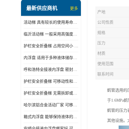
顶部装卸车鹤管
最新供应商机
更多
产地
液氯装卸鹤管
活动梯 具有较长的使用寿命和耐用性 一般采用高强度材料制造
公司性质
液氨液化气鹤管
规格
临沂活动梯 一般采用高强度材料制造 可以用于多种不同的任务
定量装车系统
压力
护栏安全折叠梯 占用空间小 方便存放和搬运
低温臂旋转接头
材质
内浮盘 适用于多种液体储存和运输 能够降低运输成本和维护成本
鹤管平台
使用范围
呼和浩特全接液内浮盘 密封性能好 有效保护液体质量
活动梯
联系时间
护栏安全折叠梯 可移动性和安全性较高 占用空间小
内浮盘
鹤管选用的
护栏安全折叠梯 无需拆卸或重新安装 占用空间小
于1.6MP
哈尔滨铝合金活动厂家 可移动性和安全性较高 占用空间小
鹤管的压力
箱式内浮盘 能够保持液体的密闭状态 适用于多种液体储存和运输
其他设施。
安顺全接液内浮盘哪家好 可以自动上下浮动 密封性能好