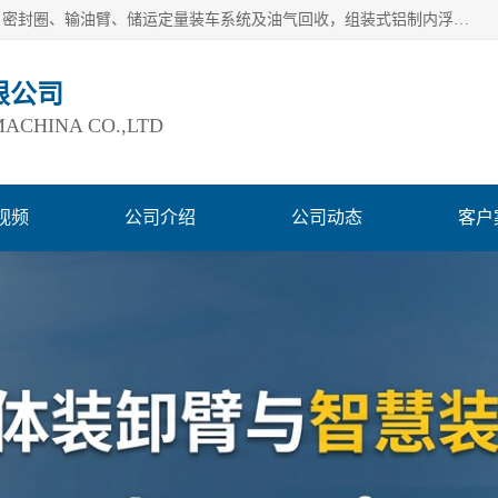
连云港爱德石化机械有限公司主要产品有：鹤管、旋转接头、密封圈、输油臂、储运定量装车系统及油气回收，组装式铝制内浮盘及油罐附件、钢结构栈桥/平台、活动梯、紧急脱离拉断阀等。完备的制造和检测手段以及高素质的员工确保了产品的质量。
限公司
ACHINA CO.,LTD
视频
公司介绍
公司动态
客户