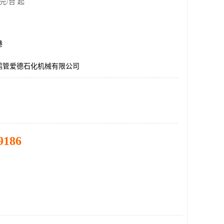
元/台 起
港
鹤管爱德石化机械有限公司
9186