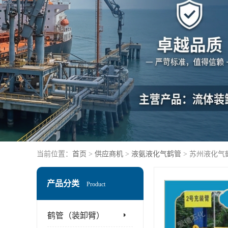
当前位置：
首页
>
供应商机
>
液氨液化气鹤管
> 苏州液化
产品分类
Product
鹤管（装卸臂）