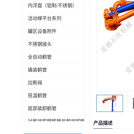
内浮盘（铝制/不锈钢）
活动梯平台系列
罐区设备附件
不锈钢接头
全自动鹤管
撬装鹤管
拉断阀
低温鹤管
底部装卸鹤管
衬氟装卸臂鹤管盐酸装卸臂
产品描述