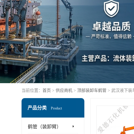
当前位置：
首页
>
供应商机
>
顶部装卸车鹤管
> 武汉液下装
产品分类
Product
鹤管（装卸臂）