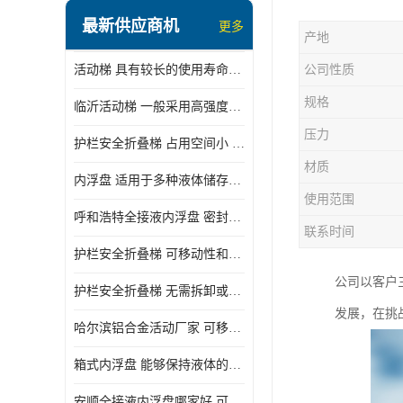
顶部装卸车鹤管
最新供应商机
更多
产地
液氯装卸鹤管
活动梯 具有较长的使用寿命和耐用性 一般采用高强度材料制造
公司性质
液氨液化气鹤管
规格
临沂活动梯 一般采用高强度材料制造 可以用于多种不同的任务
定量装车系统
压力
护栏安全折叠梯 占用空间小 方便存放和搬运
低温臂旋转接头
材质
内浮盘 适用于多种液体储存和运输 能够降低运输成本和维护成本
鹤管平台
使用范围
呼和浩特全接液内浮盘 密封性能好 有效保护液体质量
活动梯
联系时间
护栏安全折叠梯 可移动性和安全性较高 占用空间小
内浮盘
公司以客户
护栏安全折叠梯 无需拆卸或重新安装 占用空间小
发展，在挑
哈尔滨铝合金活动厂家 可移动性和安全性较高 占用空间小
箱式内浮盘 能够保持液体的密闭状态 适用于多种液体储存和运输
安顺全接液内浮盘哪家好 可以自动上下浮动 密封性能好