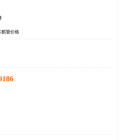
港
车鹤管价格
9186