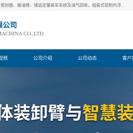
连云港爱德石化机械有限公司主要产品有：鹤管、旋转接头、密封圈、输油臂、储运定量装车系统及油气回收，组装式铝制内浮盘及油罐附件、钢结构栈桥/平台、活动梯、紧急脱离拉断阀等。完备的制造和检测手段以及高素质的员工确保了产品的质量。
限公司
ACHINA CO.,LTD
视频
公司介绍
公司动态
客户