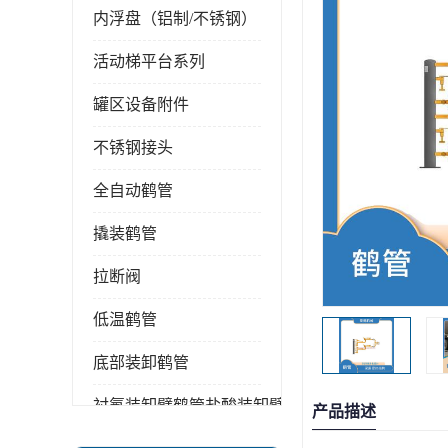
内浮盘（铝制/不锈钢）
活动梯平台系列
罐区设备附件
不锈钢接头
全自动鹤管
撬装鹤管
拉断阀
低温鹤管
底部装卸鹤管
衬氟装卸臂鹤管盐酸装卸臂
产品描述