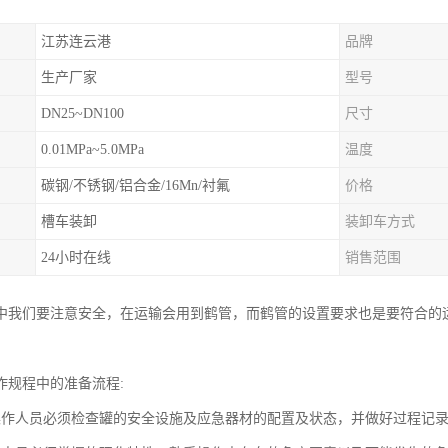
江苏连云港
品牌
生产厂家
型号
DN25~DN100
尺寸
0.01MPa~5.0MPa
温度
碳钢/不锈钢/铝合金/16Mn/衬氟
价格
槽车装卸
装卸车方式
24小时在线
销售范围
中我们要注意安全，在运输会用到鹤管，而鹤管的设置要求也是要符合的
作规程中的准备流程:
操作人员必须检查罐的安全设施及应急器材的配置及状态，并做好过程记