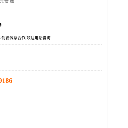
元/台 起
港
卸鹤管诚意合作,欢迎电话咨询
9186