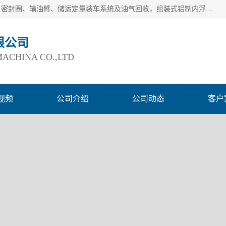
连云港爱德石化机械有限公司主要产品有：鹤管、旋转接头、密封圈、输油臂、储运定量装车系统及油气回收，组装式铝制内浮盘及油罐附件、钢结构栈桥/平台、活动梯、紧急脱离拉断阀等。完备的制造和检测手段以及高素质的员工确保了产品的质量。
限公司
ACHINA CO.,LTD
视频
公司介绍
公司动态
客户