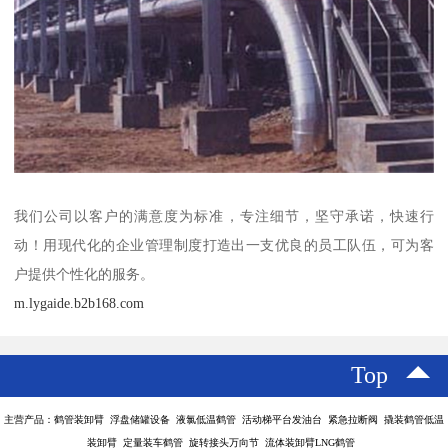
我们公司以客户的满意度为标准，专注细节，坚守承诺，快速行
动！用现代化的企业管理制度打造出一支优良的员工队伍，可为客
户提供个性化的服务。
m.lygaide.b2b168.com
Top
主营产品：鹤管装卸臂 浮盘储罐设备 液氯低温鹤管 活动梯平台发油台 紧急拉断阀 撬装鹤管低温
装卸臂 定量装车鹤管 旋转接头万向节 流体装卸臂LNG鹤管