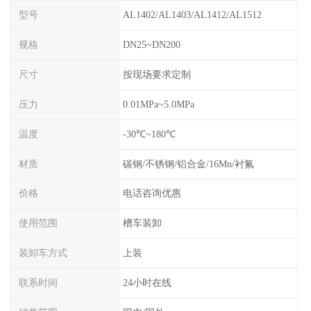
型号
AL1402/AL1403/AL1412/AL1512
规格
DN25~DN200
尺寸
按现场要求定制
压力
0.01MPa~5.0MPa
温度
-30℃~180℃
材质
碳钢/不锈钢/铝合金/16Mn/衬氟
价格
电话咨询优惠
使用范围
槽车装卸
装卸车方式
上装
联系时间
24小时在线