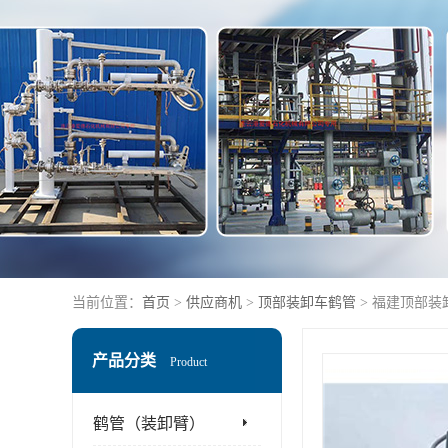
当前位置：
首页
>
供应商机
>
顶部装卸车鹤管
> 福建顶部装
产品分类
Product
鹤管（装卸臂）