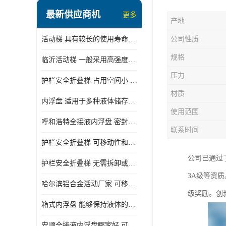
顶部装卸车鹤管
最新供应商机
更多
产地
液氯装卸鹤管
活动梯 具有较长的使用寿命和耐用性 一般采用高强度材料制造
公司性质
液氨液化气鹤管
规格
临沂活动梯 一般采用高强度材料制造 可以用于多种不同的任务
定量装车系统
压力
护栏安全折叠梯 占用空间小 方便存放和搬运
低温臂旋转接头
材质
内浮盘 适用于多种液体储存和运输 能够降低运输成本和维护成本
鹤管平台
使用范围
呼和浩特全接液内浮盘 密封性能好 有效保护液体质量
活动梯
联系时间
护栏安全折叠梯 可移动性和安全性较高 占用空间小
内浮盘
公司已通过了
护栏安全折叠梯 无需拆卸或重新安装 占用空间小
3A级等资
哈尔滨铝合金活动厂家 可移动性和安全性较高 占用空间小
级奖励。创
箱式内浮盘 能够保持液体的密闭状态 适用于多种液体储存和运输
安顺全接液内浮盘哪家好 可以自动上下浮动 密封性能好