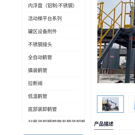
内浮盘（铝制/不锈钢）
活动梯平台系列
罐区设备附件
不锈钢接头
全自动鹤管
撬装鹤管
拉断阀
低温鹤管
底部装卸鹤管
衬氟装卸臂鹤管盐酸装卸臂
产品描述