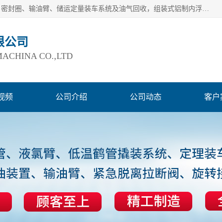
连云港爱德石化机械有限公司主要产品有：鹤管、旋转接头、密封圈、输油臂、储运定量装车系统及油气回收，组装式铝制内浮盘及油罐附件、钢结构栈桥/平台、活动梯、紧急脱离拉断阀等。完备的制造和检测手段以及高素质的员工确保了产品的质量。
限公司
ACHINA CO.,LTD
视频
公司介绍
公司动态
客户