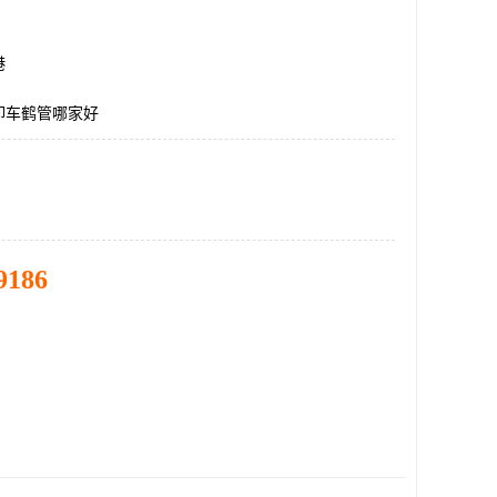
港
卸车鹤管哪家好
9186