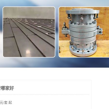
管哪家好
元/套 起