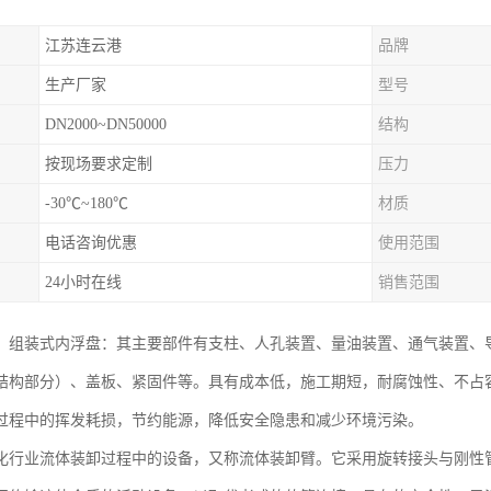
江苏连云港
品牌
生产厂家
型号
DN2000~DN50000
结构
按现场要求定制
压力
-30℃~180℃
材质
电话咨询优惠
使用范围
24小时在线
销售范围
：组装式内浮盘：其主要部件有支柱、人孔装置、量油装置、通气装置、
结构部分）、盖板、紧固件等。具有成本低，施工期短，耐腐蚀性、不占
过程中的挥发耗损，节约能源，降低安全隐患和减少环境污染。
化行业流体装卸过程中的设备，又称流体装卸臂。它采用旋转接头与刚性