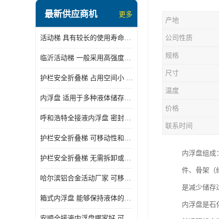
顶部装卸车鹤管
最新供应商机
更多
产地
液氯装卸鹤管
活动梯 具有较长的使用寿命和耐用性 一般采用高强度材料制造
公司性质
液氨液化气鹤管
规格
临沂活动梯 一般采用高强度材料制造 可以用于多种不同的任务
定量装车系统
尺寸
护栏安全折叠梯 占用空间小 方便存放和搬运
低温臂旋转接头
温度
内浮盘 适用于多种液体储存和运输 能够降低运输成本和维护成本
鹤管平台
价格
呼和浩特全接液内浮盘 密封性能好 有效保护液体质量
活动梯
联系时间
护栏安全折叠梯 可移动性和安全性较高 占用空间小
内浮盘
内浮盘组成
护栏安全折叠梯 无需拆卸或重新安装 占用空间小
件、骨架（
哈尔滨铝合金活动厂家 可移动性和安全性较高 占用空间小
是减少储存
箱式内浮盘 能够保持液体的密闭状态 适用于多种液体储存和运输
内浮盘是石
安顺全接液内浮盘哪家好 可以自动上下浮动 密封性能好