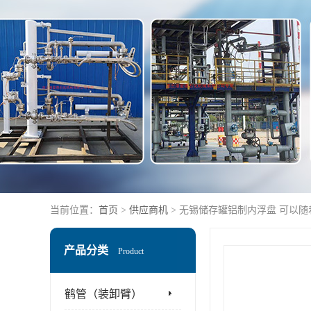
当前位置：
首页
>
供应商机
> 无锡储存罐铝制内浮盘 可以
产品分类
Product
鹤管（装卸臂）