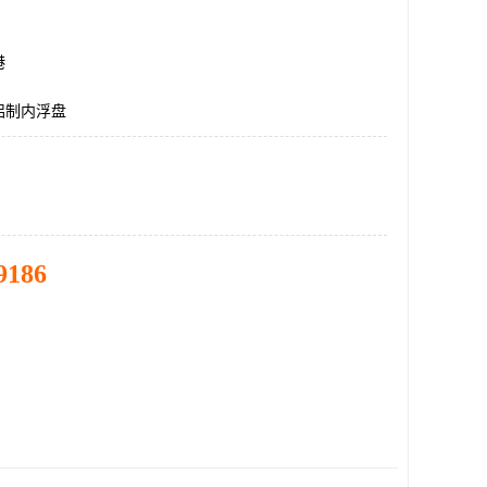
港
铝制内浮盘
9186