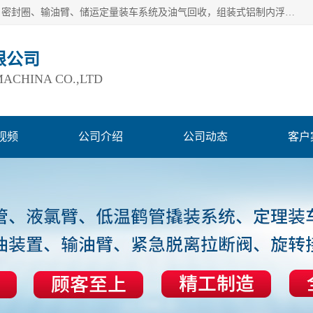
连云港爱德石化机械有限公司主要产品有：鹤管、旋转接头、密封圈、输油臂、储运定量装车系统及油气回收，组装式铝制内浮盘及油罐附件、钢结构栈桥/平台、活动梯、紧急脱离拉断阀等。完备的制造和检测手段以及高素质的员工确保了产品的质量。
限公司
ACHINA CO.,LTD
视频
公司介绍
公司动态
客户