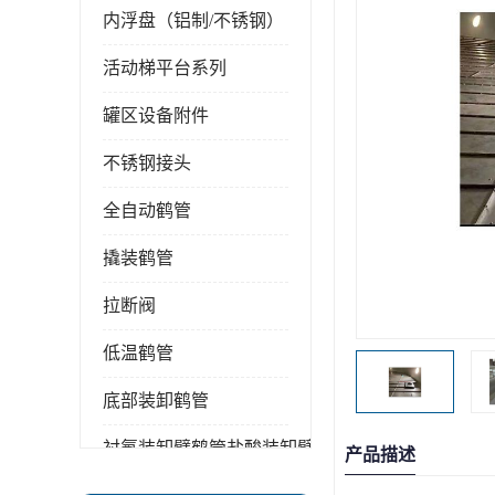
内浮盘（铝制/不锈钢）
活动梯平台系列
罐区设备附件
不锈钢接头
全自动鹤管
撬装鹤管
拉断阀
低温鹤管
底部装卸鹤管
衬氟装卸臂鹤管盐酸装卸臂
产品描述