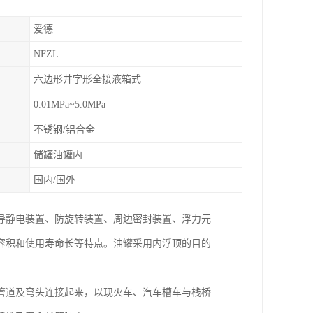
爱德
NFZL
六边形井字形全接液箱式
0.01MPa~5.0MPa
不锈钢/铝合金
储罐油罐内
国内/国外
导静电装置、防旋转装置、周边密封装置、浮力元
容积和使用寿命长等特点。油罐采用内浮顶的目的
管道及弯头连接起来，以现火车、汽车槽车与栈桥