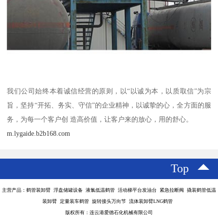
我们公司始终本着诚信经营的原则，以“以诚为本，以质取信”为宗
旨，坚持“开拓、务实、守信”的企业精神，以诚挚的心，全方面的服
务，为每一个客户创 造高价值，让客户来的放心，用的舒心。
m.lygaide.b2b168.com
Top
主营产品：鹤管装卸臂 浮盘储罐设备 液氯低温鹤管 活动梯平台发油台 紧急拉断阀 撬装鹤管低温
装卸臂 定量装车鹤管 旋转接头万向节 流体装卸臂LNG鹤管
版权所有：连云港爱德石化机械有限公司