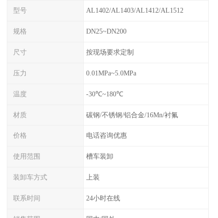
型号
AL1402/AL1403/AL1412/AL1512
规格
DN25~DN200
尺寸
按现场要求定制
压力
0.01MPa~5.0MPa
温度
-30℃~180℃
材质
碳钢/不锈钢/铝合金/16Mn/衬氟
价格
电话咨询优惠
使用范围
槽车装卸
装卸车方式
上装
联系时间
24小时在线