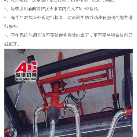
5、每季度用油向旋转接头滚道内注入2“MoS2基脂。
6、每半年对鹤管外观进行检查，对表面生锈或油漆有损伤的地方进
行修补。
7、平衡系统的调节请不要随便将弹簧缸拿下，更不要将弹簧缸割开
或锯开。