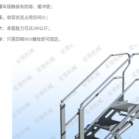
与罐车接触装有防碰、缓冲垫；
紧凑，收容状态占用空间小；
大：承载能力可达200公斤；
单：只需四根M16螺栓即可固定。