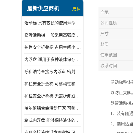
顶部装卸车鹤管
最新供应商机
更多
产地
液氯装卸鹤管
活动梯 具有较长的使用寿命和耐用性 一般采用高强度材料制造
公司性质
液氨液化气鹤管
尺寸
临沂活动梯 一般采用高强度材料制造 可以用于多种不同的任务
定量装车系统
材质
护栏安全折叠梯 占用空间小 方便存放和搬运
低温臂旋转接头
使用范围
内浮盘 适用于多种液体储存和运输 能够降低运输成本和维护成本
鹤管平台
联系时间
呼和浩特全接液内浮盘 密封性能好 有效保护液体质量
活动梯
活动梯整体
护栏安全折叠梯 可移动性和安全性较高 占用空间小
内浮盘
以防止夹脚
护栏安全折叠梯 无需拆卸或重新安装 占用空间小
鹤管活动梯
哈尔滨铝合金活动厂家 可移动性和安全性较高 占用空间小
1、装有随
箱式内浮盘 能够保持液体的密闭状态 适用于多种液体储存和运输
2、选用适
安顺全接液内浮盘哪家好 可以自动上下浮动 密封性能好