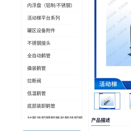
内浮盘（铝制/不锈钢）
活动梯平台系列
罐区设备附件
不锈钢接头
全自动鹤管
撬装鹤管
拉断阀
低温鹤管
底部装卸鹤管
衬氟装卸臂鹤管盐酸装卸臂
产品描述