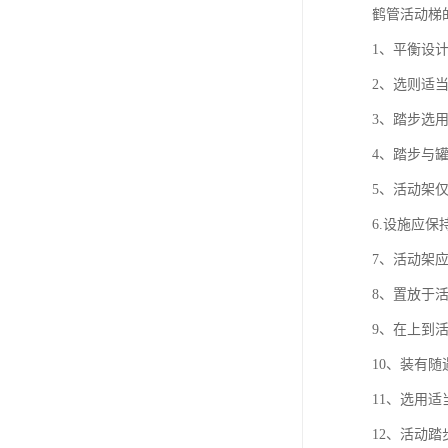
鹤管活动梯
1、平衡设
2、选则适
3、踏步选
4、踏步与
5、活动架
6.设施应保
7、活动架
8、置放于
9、在上到
10、装有
11、选用
12、活动