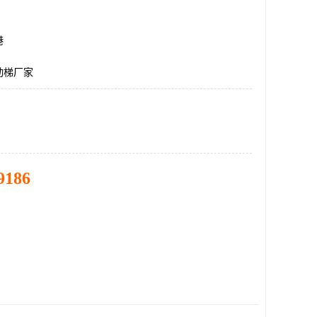
港
动梯厂家
9186