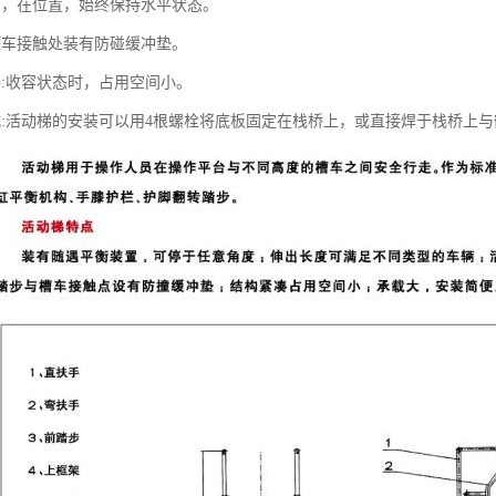
步，在位置，始终保持水平状态。
罐车接触处装有防碰缓冲垫。
凑:收容状态时，占用空间小。
式:活动梯的安装可以用4根螺栓将底板固定在栈桥上，或直接焊于栈桥上