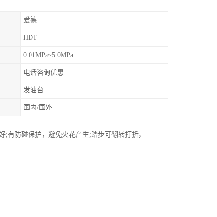
爱德
HDT
0.01MPa~5.0MPa
电话咨询优惠
发油台
国内/国外
好;有防碰保护，避免火花产生;踏步可翻转打折，
。