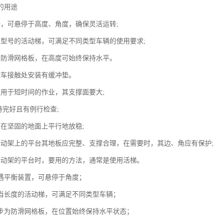
的用途
计，可悬停于高度、角度，确保灵活运转;
当型号的活动梯，可满足不同类型车辆的使用要求;
用防滑网格板，在高度可始终保持水平。
罐车接触处安装有缓冲垫。
仅用于短时间的作业，其支撑面要大;
持完好且有例行检查;
应在坚固的地面上平行地放稳;
活动架上的平台其地板应完整、支撑合理，在需要时，其边、角应有保护;
活动架的平台时，要用的方法，通常是使用活梯。
随遇平衡装置，可悬停于角度；
适当长度的活动梯，可满足不同类型车辆；
踏步为防滑网格板，在位置始终保持水平状态；