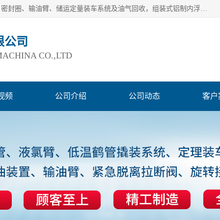
连云港爱德石化机械有限公司主要产品有：鹤管、旋转接头、密封圈、输油臂、储运定量装车系统及油气回收，组装式铝制内浮盘及油罐附件、钢结构栈桥/平台、活动梯、紧急脱离拉断阀等。完备的制造和检测手段以及高素质的员工确保了产品的质量。
限公司
ACHINA CO.,LTD
视频
公司介绍
公司动态
客户