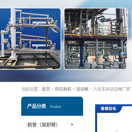
当前位置：
首页
>
供应商机
>
活动梯
> 六安车间活动梯厂家
产品分类
Product
鹤管（装卸臂）