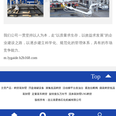
我们公司一贯坚持以人为本，走“以质量求生存，以效益求发展”的企
业建设之路，以逐步建立科学化、规范化的管理体系，具有的市场
竞争能力。
m.lygaide.b2b168.com
Top
主营产品：鹤管装卸臂 浮盘储罐设备 液氯低温鹤管 活动梯平台发油台 紧急拉断阀 撬装鹤管低温
装卸臂 定量装车鹤管 旋转接头万向节 流体装卸臂LNG鹤管
版权所有：连云港爱德石化机械有限公司