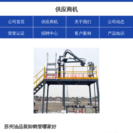
供应商机
公司首页
供应商机
关于我们
公司动态
荣誉认证
招聘中心
客户案例
产品知识
苏州油品装卸鹤管哪家好