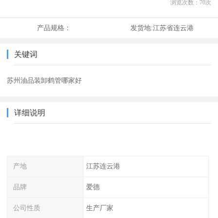
浏览次数：
70
次
产品规格：
发货地:
江苏省连云港
关键词
苏州油品装卸鹤管哪家好
详细说明
产地
江苏连云港
品牌
爱德
公司性质
生产厂家