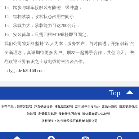
13、踏步与罐车接触装有防碰、缓冲垫；
14、结构紧凑，收容状态占用空间小；
15、承载力大：承载能力可达200公斤；
16、安装简单：只需四根M16螺栓即可固定。
我们公司将始终坚持“以人为本，服务客户，与时俱进，开拓创新”的
全新理念，真诚期待更多客户、朋友一起携手合作，共创明天。 热
烈欢迎业界有识之士致电或前来洽谈合作。
m.lygaide.b2b168.com
Top
主营产品：鹤管装卸臂 浮盘储罐设备 液氯低温鹤管 活动梯平台发油台 紧急拉断阀 撬装鹤管低温
装卸臂 定量装车鹤管 旋转接头万向节 流体装卸臂LNG鹤管
版权所有：连云港爱德石化机械有限公司