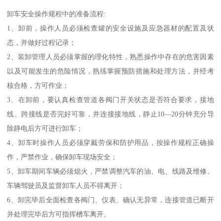
卸车安全操作规程中的准备流程:
1、卸前，操作人员必须检查罐的安全设施及应急器材的配置及状
态，并做好过程记录；
2、装卸管理人员必须掌握的理化特性，熟悉操作中存在的危害因素
以及可能发生的危险情况，熟练掌握预防措施和处理方法，并经考
核合格，方可作业；
3、在卸前，要认真检查管道各阀门开关状态是否符合要求，接地
线、跨接线是否完好可靠，并连接接地线，静止10—20分钟充分导
除静电后方可进行卸车；
4、卸车时操作人员必须穿戴劳保和防护用品，按操作规程正确操
作，严禁作业，确保卸车现场安全；
5、卸车期间车辆必须熄火，严禁调整汽车的油、电、线路及维修。
车辆驾驶员及监督卸车人员不得离开；
6、卸完毕后全面检查各阀门、仪表、确认无异常，连接管道已断开
并处理完毕后方可指挥槽车离开。