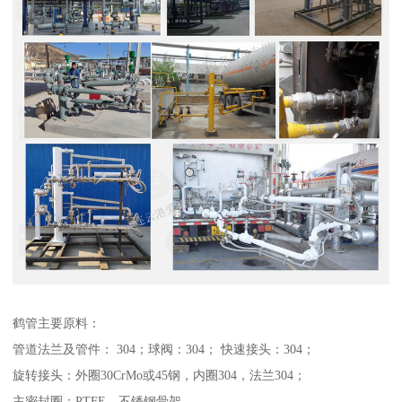
鹤管主要原料：
管道法兰及管件： 304；球阀：304； 快速接头：304；
旋转接头：外圈30CrMo或45钢，内圈304，法兰304；
主密封圈：PTFE，不锈钢骨架。