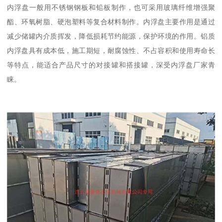
内浮盘一般用不锈钢钢板和铅板制作，也可采用玻璃纤维增强聚
酯、环氧树脂、硬泡塑料等复合材料制作。内浮盘主要作用是通过
减少储罐内介质挥发，降低损耗节约能源，保护环境的作用。铝质
内浮盘具有成本低，施工期短，耐腐蚀性、不占容积和使用寿命长
等特点，能适合产品尺寸的对接罐和搭接罐，深受内浮盘厂家青
睐。