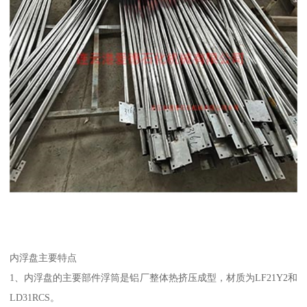
内浮盘主要特点
1、内浮盘的主要部件浮筒是铝厂整体热挤压成型，材质为LF21Y2和
LD31RCS。