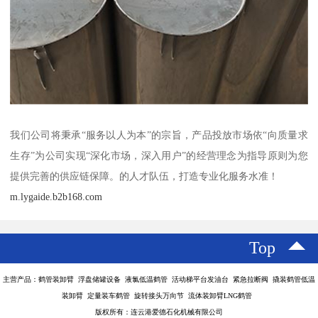
我们公司将秉承“服务以人为本”的宗旨，产品投放市场依“向质量求
生存”为公司实现“深化市场，深入用户”的经营理念为指导原则为您
提供完善的供应链保障。的人才队伍，打造专业化服务水准！
m.lygaide.b2b168.com
Top
主营产品：鹤管装卸臂 浮盘储罐设备 液氯低温鹤管 活动梯平台发油台 紧急拉断阀 撬装鹤管低温
装卸臂 定量装车鹤管 旋转接头万向节 流体装卸臂LNG鹤管
版权所有：连云港爱德石化机械有限公司