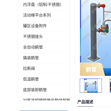
内浮盘（铝制/不锈钢）
活动梯平台系列
罐区设备附件
不锈钢接头
全自动鹤管
撬装鹤管
拉断阀
低温鹤管
底部装卸鹤管
衬氟装卸臂鹤管盐酸装卸臂
产品描述