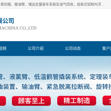
连云港爱德石化机械有限公司主要产品有：鹤管、旋转接头、密封圈、输油臂、储运定量装车系统及油气回收，组装式铝制内浮盘及油罐附件、钢结构栈桥/平台、活动梯、紧急脱离拉断阀等。完备的制造和检测手段以及高素质的员工确保了产品的质量。
限公司
ACHINA CO.,LTD
视频
公司介绍
公司动态
客户