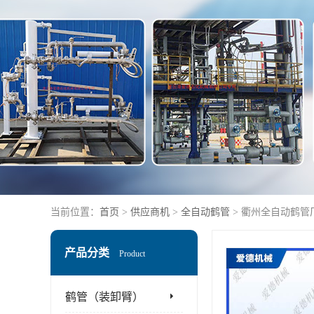
当前位置：
首页
>
供应商机
>
全自动鹤管
> 衢州全自动鹤管
产品分类
Product
鹤管（装卸臂）