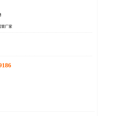
港
鹤管厂家
9186