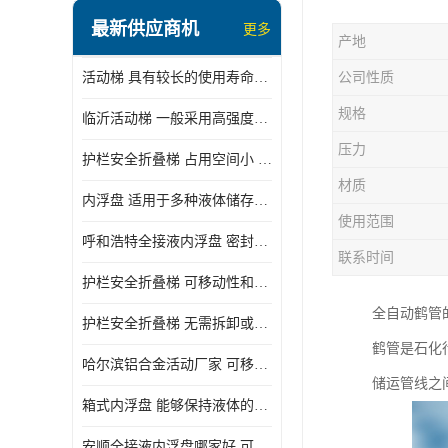
顶部装卸车鹤管
最新供应商机
更多
产地
液氯装卸鹤管
活动梯 具有较长的使用寿命和耐用性 一般采用高强度材料制造
公司性质
液氨液化气鹤管
规格
临沂活动梯 一般采用高强度材料制造 可以用于多种不同的任务
定量装车系统
压力
护栏安全折叠梯 占用空间小 方便存放和搬运
低温臂旋转接头
材质
内浮盘 适用于多种液体储存和运输 能够降低运输成本和维护成本
鹤管平台
使用范围
呼和浩特全接液内浮盘 密封性能好 有效保护液体质量
活动梯
联系时间
护栏安全折叠梯 可移动性和安全性较高 占用空间小
内浮盘
全自动鹤管
护栏安全折叠梯 无需拆卸或重新安装 占用空间小
鹤管是石化
哈尔滨铝合金活动厂家 可移动性和安全性较高 占用空间小
储运管线之
箱式内浮盘 能够保持液体的密闭状态 适用于多种液体储存和运输
安顺全接液内浮盘哪家好 可以自动上下浮动 密封性能好