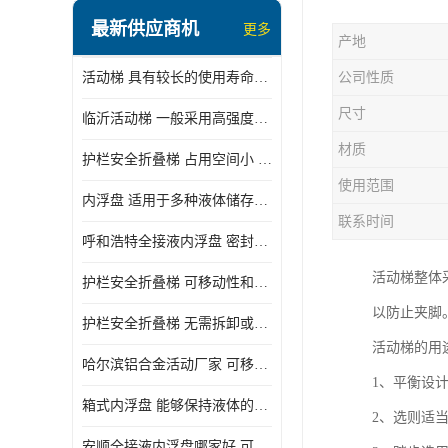
顶部装卸车鹤管
最新供应商机
更多
产地
液氯装卸鹤管
活动梯 具有较长的使用寿命和耐用性 一般采用高强度材料制造
公司性质
液氨液化气鹤管
尺寸
临沂活动梯 一般采用高强度材料制造 可以用于多种不同的任务
定量装车系统
材质
护栏安全折叠梯 占用空间小 方便存放和搬运
低温臂旋转接头
使用范围
内浮盘 适用于多种液体储存和运输 能够降低运输成本和维护成本
鹤管平台
联系时间
呼和浩特全接液内浮盘 密封性能好 有效保护液体质量
活动梯
活动梯整体
护栏安全折叠梯 可移动性和安全性较高 占用空间小
内浮盘
以防止夹脚
护栏安全折叠梯 无需拆卸或重新安装 占用空间小
活动梯的用途
哈尔滨铝合金活动厂家 可移动性和安全性较高 占用空间小
1、平衡设
箱式内浮盘 能够保持液体的密闭状态 适用于多种液体储存和运输
2、选则适
安顺全接液内浮盘哪家好 可以自动上下浮动 密封性能好