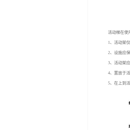
活动梯在使
1、活动架
2、设施应
3、活动架
4、置放于
5、在上到