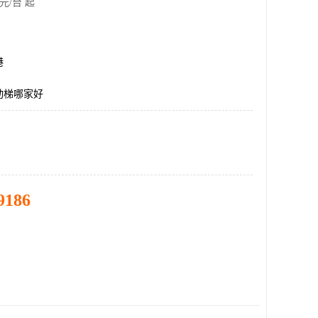
元/台 起
港
动梯哪家好
9186