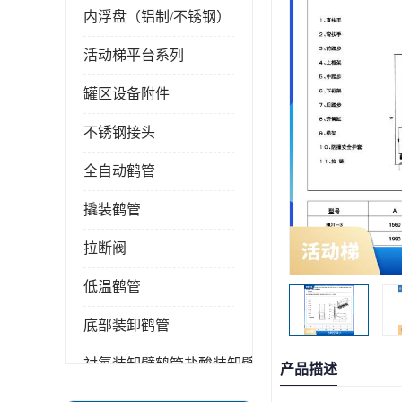
内浮盘（铝制/不锈钢）
活动梯平台系列
罐区设备附件
不锈钢接头
全自动鹤管
撬装鹤管
拉断阀
低温鹤管
底部装卸鹤管
衬氟装卸臂鹤管盐酸装卸臂
产品描述