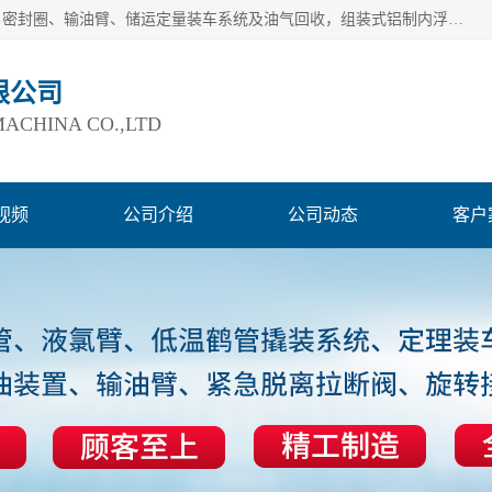
连云港爱德石化机械有限公司主要产品有：鹤管、旋转接头、密封圈、输油臂、储运定量装车系统及油气回收，组装式铝制内浮盘及油罐附件、钢结构栈桥/平台、活动梯、紧急脱离拉断阀等。完备的制造和检测手段以及高素质的员工确保了产品的质量。
限公司
ACHINA CO.,LTD
视频
公司介绍
公司动态
客户