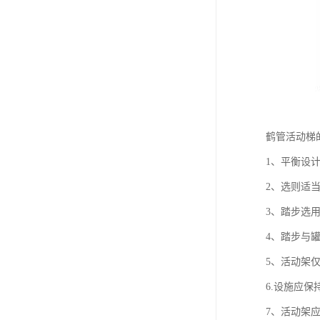
鹤管活动梯
1、平衡设
2、选则适
3、踏步选
4、踏步与
5、活动架
6.设施应保
7、活动架