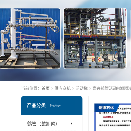
当前位置：
首页
>
供应商机
>
活动梯
> 嘉兴鹤管活动梯哪家
产品分类
Product
鹤管（装卸臂）