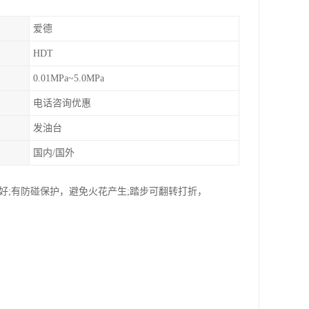
爱德
HDT
0.01MPa~5.0MPa
电话咨询优惠
发油台
国内/国外
好;有防碰保护，避免火花产生;踏步可翻转打折，
。